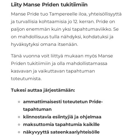
Liity Manse Priden tukitiimiin
Manse Pride tuo Tampereelle iloa, yhteisöllisyyttä
ja turvallisia kohtaamisia jo 12. kerran. Pride on
paljon enemmän kuin yksi tapahtumaviikko. Se
on mahdollisuus tulla nähdyksi, kohdatuksi ja
hyväksytyksi omana itsenään.
Tänä vuonna voit liittyä mukaan myös Manse
Priden tukitiimiin ja olla mahdollistamassa
kasvavan ja vaikuttavan tapahtuman
toteutumista.
Tukesi auttaa järjestämään:
ammattimaisesti toteutetun Pride-
tapahtuman
kiinnostavia esiintyjiä ja ohjelmaa
maksuttomia tapahtumia kaikille
näkyvyyttä sateenkaariyhteisölle