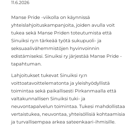
11.6.2026
Manse Pride -viikolla on käynnissä
yhteislahjoituskampanjoita, joiden avulla voit
tukea sekä Manse Priden toteutumista että
Sinuiksi ry:n tärkeää työtä sukupuoli- ja
seksuaalivähemmistöjen hyvinvoinnin
edistämiseksi. Sinuiksi ry järjestää Manse Pride -
tapahtuman.
Lahjoitukset tukevat Sinuiksi ry:n
voittoatavoittelematonta ja yleishyödyllistä
toimintaa sekä paikallisesti Pirkanmaalla että
valtakunnallisen Sinuiksi tuki- ja
neuvontapalvelun toimintaa. Tukesi mahdollistaa
vertaistukea, neuvontaa, yhteisöllisiä kohtaamisia
ja turvallisempaa arkea sateenkaari-ihmisille.