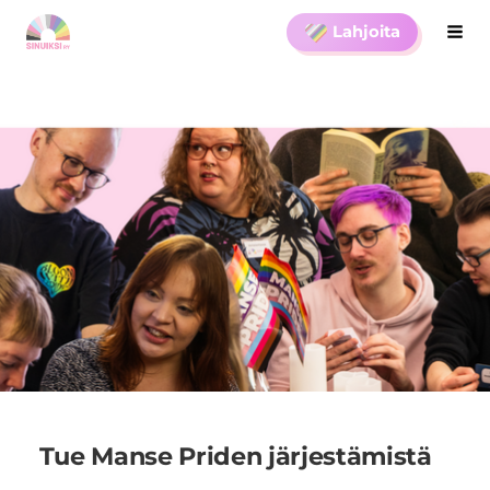
Siirry
Lahjoita
Hak
Sinuiksi ry
sivun
sisältöön
Tue Manse Priden järjestämistä