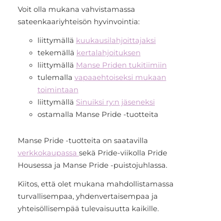
Voit olla mukana vahvistamassa
sateenkaariyhteisön hyvinvointia:
liittymällä
kuukausilahjoittajaksi
tekemällä
kertalahjoituksen
liittymällä
Manse Priden tukitiimiin
tulemalla
vapaaehtoiseksi mukaan
toimintaan
liittymällä
Sinuiksi ry:n jäseneksi
ostamalla Manse Pride -tuotteita
Manse Pride -tuotteita on saatavilla
verkkokaupassa
sekä Pride-viikolla Pride
Housessa ja Manse Pride -puistojuhlassa.
Kiitos, että olet mukana mahdollistamassa
turvallisempaa, yhdenvertaisempaa ja
yhteisöllisempää tulevaisuutta kaikille.