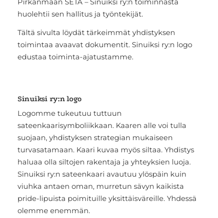
Pirkanmaan SETA – Sinuiksi ry:n toiminnasta
huolehtii sen hallitus ja työntekijät.
Tältä sivulta löydät tärkeimmät yhdistyksen
toimintaa avaavat dokumentit. Sinuiksi ry:n logo
edustaa toiminta-ajatustamme.
Sinuiksi ry:n logo
Logomme tukeutuu tuttuun
sateenkaarisymboliikkaan. Kaaren alle voi tulla
suojaan, yhdistyksen strategian mukaiseen
turvasatamaan. Kaari kuvaa myös siltaa. Yhdistys
haluaa olla siltojen rakentaja ja yhteyksien luoja.
Sinuiksi ry:n sateenkaari avautuu ylöspäin kuin
viuhka antaen oman, murretun sävyn kaikista
pride-lipuista poimituille yksittäisväreille. Yhdessä
olemme enemmän.