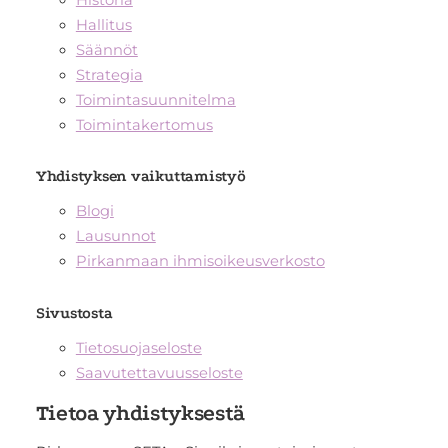
Hallitus
Säännöt
Strategia
Toimintasuunnitelma
Toimintakertomus
Yhdistyksen vaikuttamistyö
Blogi
Lausunnot
Pirkanmaan ihmisoikeusverkosto
Sivustosta
Tietosuojaseloste
Saavutettavuusseloste
Tietoa yhdistyksestä