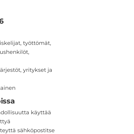
6
skelijat, työttömät,
lushenkilöt,
rjestöt, yritykset ja
tainen
oissa
hdollisuutta käyttää
ittyä
hteyttä sähköpostitse