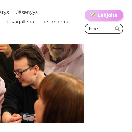
stys
Jäsenyys
Lahjoita
Kuvagalleria
Tietopankki
Ha
Hae