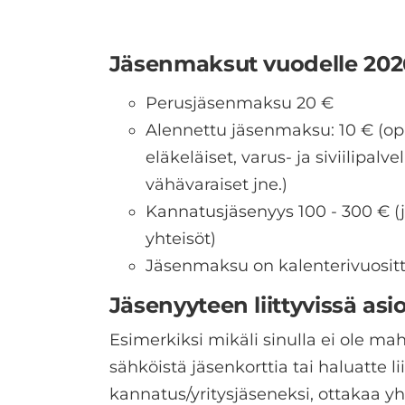
Jäsenmaksut vuodelle 202
Perusjäsenmaksu 20 €
Alennettu jäsenmaksu: 10 € (opi
eläkeläiset, varus- ja siviilipalve
vähävaraiset jne.)
Kannatusjäsenyys 100 - 300 € (jä
yhteisöt)
Jäsenmaksu on kalenterivuosit
Jäsenyyteen liittyvissä asi
Esimerkiksi mikäli sinulla ei ole ma
sähköistä jäsenkorttia tai haluatte li
kannatus/yritysjäseneksi, ottakaa y