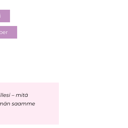
i
ber
llesi – mitä
mmän saamme