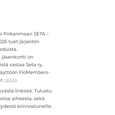
imi Pirkanmaan SETA –
26 tuet järjestön
eduista.
jäsenkortti on
stä vastaa Seta ry,
 käyttöön FloMembers-
ät
täältä
yvästä linkistä. Tutustu
etoa aiheesta, sekä
yydestä kiinnostuneille.