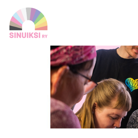
Siirry
sivun
Sinuiksi ry
sisältöön