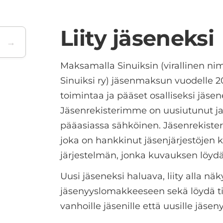
Liity jäseneksi
Maksamalla Sinuiksin (virallinen n
Sinuiksi ry) jäsenmaksun vuodelle 20
toimintaa ja pääset osalliseksi jäsen
Jäsenrekisterimme on uusiutunut ja 
pääasiassa sähköinen. Jäsenrekisteri
joka on hankkinut jäsenjärjestöjen
järjestelmän, jonka kuvauksen löyd
Uusi jäseneksi haluava, liity alla näk
jäsenyyslomakkeeseen sekä löydä ti
vanhoille jäsenille että uusille jäsen