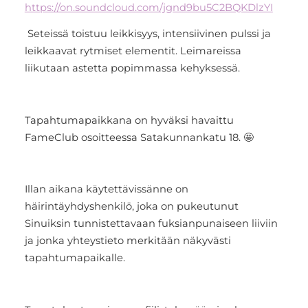
https://on.soundcloud.com/jgnd9bu5C2BQKDlzYI
Seteissä toistuu leikkisyys, intensiivinen pulssi ja
leikkaavat rytmiset elementit. Leimareissa
liikutaan astetta popimmassa kehyksessä.
Tapahtumapaikkana on hyväksi havaittu
FameClub osoitteessa Satakunnankatu 18. 🤩
Illan aikana käytettävissänne on
häirintäyhdyshenkilö, joka on pukeutunut
Sinuiksin tunnistettavaan fuksianpunaiseen liiviin
ja jonka yhteystieto merkitään näkyvästi
tapahtumapaikalle.