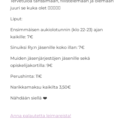
Tervetuloa tanssimaan, fiilistelemään ja olemaan
juuri se kuka olet 🏳️‍🌈💖👯‍♂️
Liput:
Ensimmäisen aukiolotunnin (klo 22-23) ajan
kaikille: 7€
Sinuiksi Ry:n jäsenille koko illan: 7€
Muiden jäsenjärjestöjen jäsenille sekä
opiskelijakortilla: 9€
Perushinta: 11€
Narikkamaksu kaikilta 3,50€
Nähdään siellä ❤️
Anna palautetta leimareista!