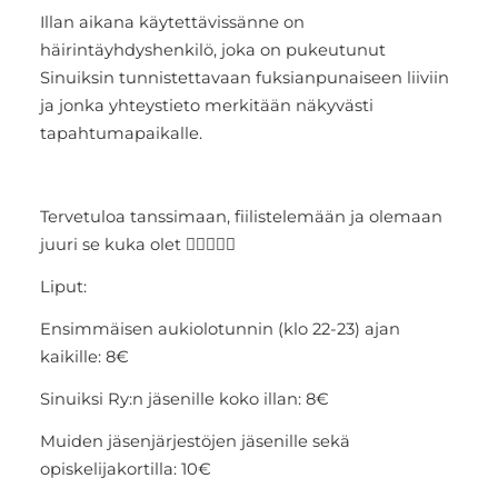
Illan aikana käytettävissänne on
häirintäyhdyshenkilö, joka on pukeutunut
Sinuiksin tunnistettavaan fuksianpunaiseen liiviin
ja jonka yhteystieto merkitään näkyvästi
tapahtumapaikalle.
Tervetuloa tanssimaan, fiilistelemään ja olemaan
juuri se kuka olet 🏳️‍🌈💖👯‍♂️
Liput:
Ensimmäisen aukiolotunnin (klo 22-23) ajan
kaikille: 8€
Sinuiksi Ry:n jäsenille koko illan: 8€
Muiden jäsenjärjestöjen jäsenille sekä
opiskelijakortilla: 10€