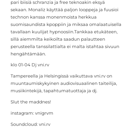
pari biisiä schranzia ja free teknoakin eksyä
sekaan. Monaliz käyttää paljon looppeja ja fuusioi
technon kanssa monenmoista herkkua
suomisaundista kpoppiin ja miksaa omalaatuisella
tavallaan kuulijat hypnoosiin.Tankkaa etukäteen,
sillä aiemmilta keikoilta saadun palautteen
perusteella tanssilattialta ei malta istahtaa sivuun
hengähtämään.
klo 01-04 Dj vni.rv
Tampereella ja Helsingissä vaikuttava vni.rv on
muuntaumiskykyinen audiovisuaalinen taiteilija,
musiikintekijä, tapahtumatuottaja ja dj.
Slut the maddnes!
instagram: vnigrvm
Soundcloud: vni.rv