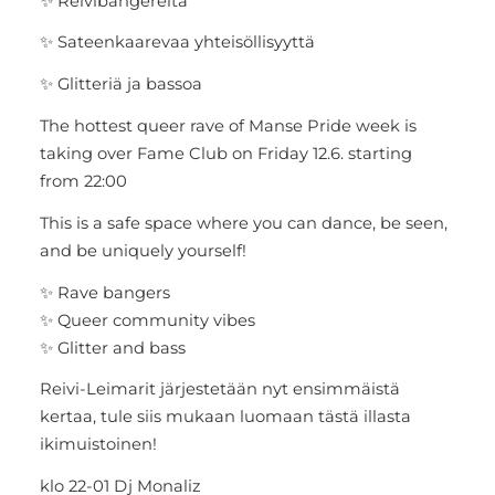
✨ Reivibängereitä
✨ Sateenkaarevaa yhteisöllisyyttä
✨ Glitteriä ja bassoa
The hottest queer rave of Manse Pride week is
taking over Fame Club on Friday 12.6. starting
from 22:00
This is a safe space where you can dance, be seen,
and be uniquely yourself!
✨ Rave bangers
✨ Queer community vibes
✨ Glitter and bass
Reivi-Leimarit järjestetään nyt ensimmäistä
kertaa, tule siis mukaan luomaan tästä illasta
ikimuistoinen!
klo 22-01 Dj Monaliz