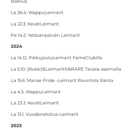
Boelius
La 26.4. WappuLeimarit
La 22.3. KevätLeimarit
Pe 14.2. Ystävänpäivän Leimarit
2024
La 14.12. PikkujouluLeimarit FameClubilla
La 5.10. [Kväär]&Leimarit®&RARE Tavara-asemalla
La 15.6. Manse Pride -Leimarit Ravintola Ranta
La 4.5. WappuLeimarit
La 23.3. KevätLeimarit
La 13.1. Vuodenaloitus-Leimarit
2023