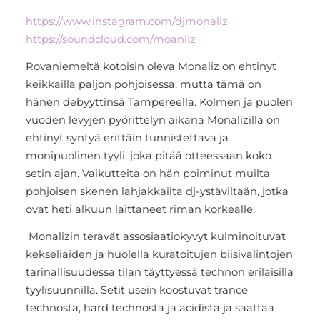
https://www.instagram.com/djmonaliz
https://soundcloud.com/moanliz
Rovaniemeltä kotoisin oleva Monaliz on ehtinyt
keikkailla paljon pohjoisessa, mutta tämä on
hänen debyyttinsä Tampereella. Kolmen ja puolen
vuoden levyjen pyörittelyn aikana Monalizilla on
ehtinyt syntyä erittäin tunnistettava ja
monipuolinen tyyli, joka pitää otteessaan koko
setin ajan. Vaikutteita on hän poiminut muilta
pohjoisen skenen lahjakkailta dj-ystäviltään, jotka
ovat heti alkuun laittaneet riman korkealle.
Monalizin terävät assosiaatiokyvyt kulminoituvat
kekseliäiden ja huolella kuratoitujen biisivalintojen
tarinallisuudessa tilan täyttyessä technon erilaisilla
tyylisuunnilla. Setit usein koostuvat trance
technosta, hard technosta ja acidista ja saattaa