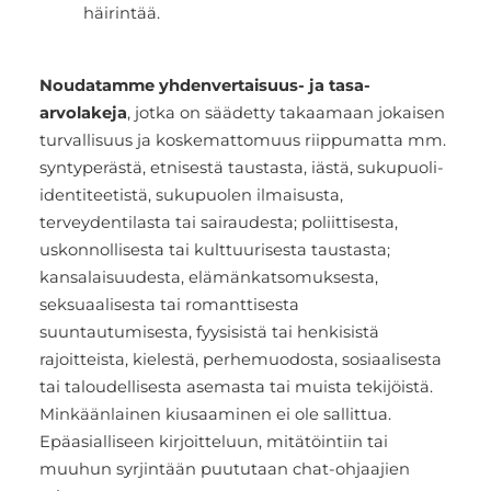
häirintää.
Noudatamme yhdenvertaisuus- ja tasa-
arvolakeja
, jotka on säädetty takaamaan jokaisen
turvallisuus ja koskemattomuus riippumatta mm.
syntyperästä, etnisestä taustasta, iästä, sukupuoli-
identiteetistä, sukupuolen ilmaisusta,
terveydentilasta tai sairaudesta; poliittisesta,
uskonnollisesta tai kulttuurisesta taustasta;
kansalaisuudesta, elämänkatsomuksesta,
seksuaalisesta tai romanttisesta
suuntautumisesta, fyysisistä tai henkisistä
rajoitteista, kielestä, perhemuodosta, sosiaalisesta
tai taloudellisesta asemasta tai muista tekijöistä.
Minkäänlainen kiusaaminen ei ole sallittua.
Epäasialliseen kirjoitteluun, mitätöintiin tai
muuhun syrjintään puututaan chat-ohjaajien