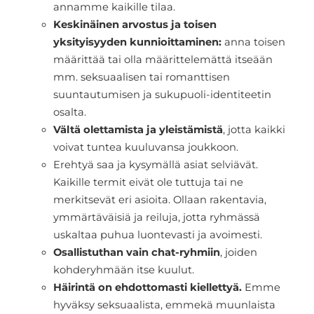
annamme kaikille tilaa.
Keskinäinen arvostus ja toisen
yksityisyyden kunnioittaminen:
anna toisen
määrittää tai olla määrittelemättä itseään
mm. seksuaalisen tai romanttisen
suuntautumisen ja sukupuoli-identiteetin
osalta.
Vältä olettamista ja yleistämistä
, jotta kaikki
voivat tuntea kuuluvansa joukkoon.
Erehtyä saa ja kysymällä asiat selviävät.
Kaikille termit eivät ole tuttuja tai ne
merkitsevät eri asioita. Ollaan rakentavia,
ymmärtäväisiä ja reiluja, jotta ryhmässä
uskaltaa puhua luontevasti ja avoimesti.
Osallistuthan vain chat-ryhmiin
, joiden
kohderyhmään itse kuulut.
Häirintä on ehdottomasti kiellettyä.
Emme
hyväksy seksuaalista, emmekä muunlaista