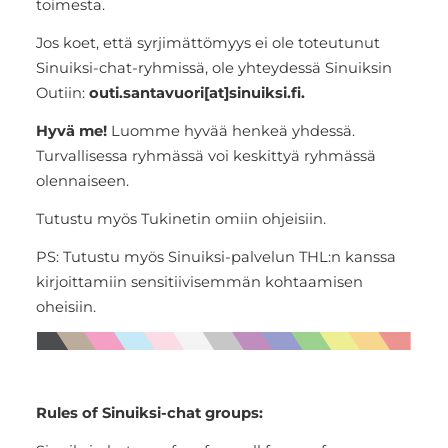
toimesta.
Jos koet, että syrjimättömyys ei ole toteutunut
Sinuiksi-chat-ryhmissä, ole yhteydessä Sinuiksin
Outiin:
outi.santavuori[at]sinuiksi.fi.
Hyvä me!
Luomme hyvää henkeä yhdessä.
Turvallisessa ryhmässä voi keskittyä ryhmässä
olennaiseen.
Tutustu myös Tukinetin omiin ohjeisiin.
PS: Tutustu myös Sinuiksi-palvelun THL:n kanssa
kirjoittamiin sensitiivisemmän kohtaamisen
oheisiin.
Rules of Sinuiksi-chat groups: