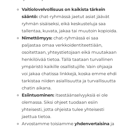
Vaitiolovelvollisuus on kaikista tärkein
sääntö:
chat-ryhmässä jaetut asiat jäävät
ryhmän sisäiseksi, eikä keskusteluja saa
tallentaa, kuvata, jakaa tai muutoin kopioida.
Nimettömyys:
chat-ryhmässä ei saa
paljastaa omaa verkkoidentiteettiään,
osoitettaan, yhteystietojaan eikä muutakaan
henkilöivää tietoa. Tällä taataan turvallinen
ympäristö kaikille osallistujille. Vain ohjaaja
voi jakaa chatissa linkkejä, koska emme ehdi
tarkistaa niiden asiallisuutta ja turvallisuutta
chatin aikana.
Esiintuominen:
itsestäänselvyyksiä ei ole
olemassa. Siksi ohjeet tuodaan esiin
yhteisesti, jotta ohjeista tulee yhteisesti
jaettua tietoa.
Arvostamme toisiamme
yhdenvertaisina
ja