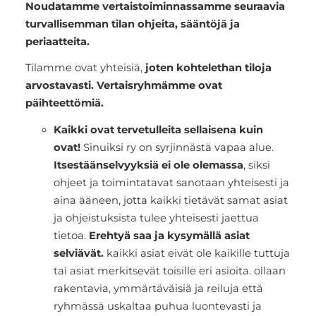
Noudatamme vertaistoiminnassamme seuraavia
turvallisemman tilan ohjeita, sääntöjä ja
periaatteita.
Tilamme ovat yhteisiä,
joten kohtelethan tiloja
arvostavasti. Vertaisryhmämme ovat
päihteettömiä.
Kaikki ovat tervetulleita sellaisena kuin
ovat!
Sinuiksi ry on syrjinnästä vapaa alue.
Itsestäänselvyyksiä ei ole olemassa
, siksi
ohjeet ja toimintatavat sanotaan yhteisesti ja
aina ääneen, jotta kaikki tietävät samat asiat
ja ohjeistuksista tulee yhteisesti jaettua
tietoa.
Erehtyä saa ja kysymällä asiat
selviävät.
kaikki asiat eivät ole kaikille tuttuja
tai asiat merkitsevät toisille eri asioita. ollaan
rakentavia, ymmärtäväisiä ja reiluja että
ryhmässä uskaltaa puhua luontevasti ja