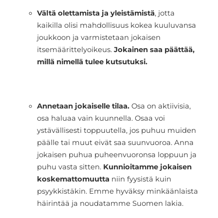
Vältä olettamista ja yleistämistä
, jotta
kaikilla olisi mahdollisuus kokea kuuluvansa
joukkoon ja varmistetaan jokaisen
itsemäärittelyoikeus.
Jokainen saa päättää,
millä nimellä tulee kutsutuksi.
Annetaan jokaiselle tilaa.
Osa on aktiivisia,
osa haluaa vain kuunnella. Osaa voi
ystävällisesti toppuutella, jos puhuu muiden
päälle tai muut eivät saa suunvuoroa. Anna
jokaisen puhua puheenvuoronsa loppuun ja
puhu vasta sitten.
Kunnioitamme jokaisen
koskemattomuutta
niin fyysistä kuin
psyykkistäkin. Emme hyväksy minkäänlaista
häirintää ja noudatamme Suomen lakia.