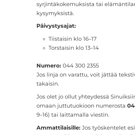
syrjintäkokemuksista tai elämäntilant
kysymyksistä.
Päivystysajat:
Tiistaisin klo 16–17
Torstaisin klo 13–14
Numero:
044 300 2355
Jos linja on varattu, voit jättää teks
takaisin.
Jos olet jo ollut yhteydessä Sinuiksii
omaan juttutuokioon numerosta
04
9–16) tai laittamalla viestin.
Ammattilaisille:
Jos työskentelet esi