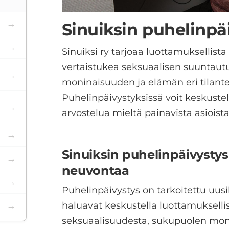
Sinuiksin puhelinpä
Sinuiksi ry tarjoaa luottamuksellist
vertaistukea seksuaalisen suuntau
moninaisuuden ja elämän eri tilant
Puhelinpäivystyksissä voit keskustell
arvostelua mieltä painavista asioista
Sinuiksin puhelinpäivystys
neuvontaa
Puhelinpäivystys on tarkoitettu uusil
haluavat keskustella luottamuksellis
seksuaalisuudesta, sukupuolen mon