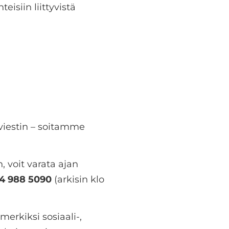
eisiin liittyvistä
tiviestin – soitamme
n, voit varata ajan
4 988 5090
(arkisin klo
merkiksi sosiaali-,