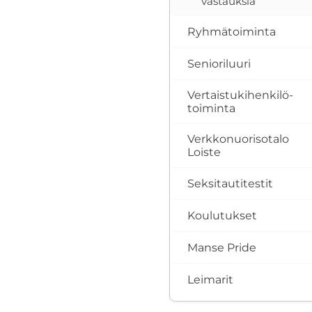
vastauksia
Ryhmätoiminta
Senioriluuri
Vertaistukihenkilö­
toiminta
Verkkonuorisotalo
Loiste
Seksitautitestit
Koulutukset
Manse Pride
Leimarit