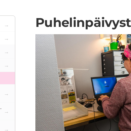
Puhelinpäivys
-