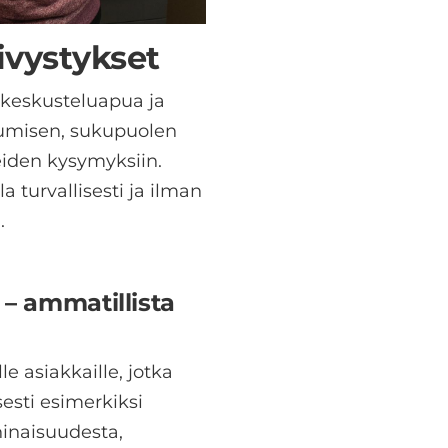
ivystykset
a keskusteluapua ja
tumisen, sukupuolen
eiden kysymyksiin.
a turvallisesti ja ilman
.
 – ammatillista
le asiakkaille, jotka
esti esimerkiksi
inaisuudesta,