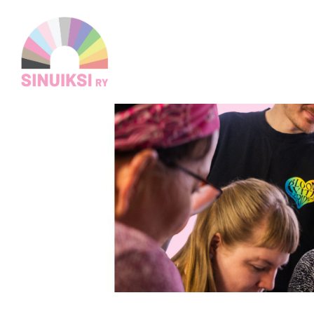
Siirry
sivun
Sinuiksi ry
sisältöön