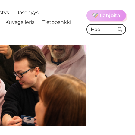
stys
Jäsenyys
Lahjoita
Kuvagalleria
Tietopankki
Ha
Hae