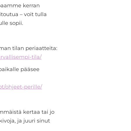
tapaamme kerran
outua – voit tulla
le sopii.
n tilan periaatteita:
urvallisempi-tila/
 paikalle pääsee
ot/ohjeet-perille/
mmäistä kertaa tai jo
ivoja, ja juuri sinut