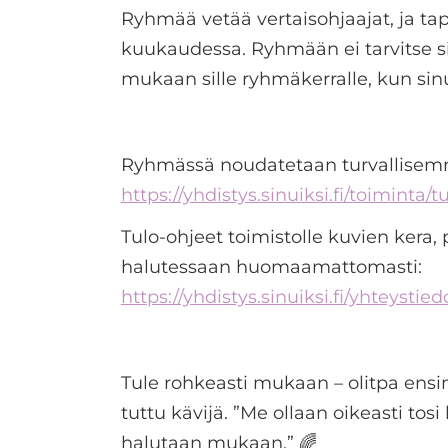
Ryhmää vetää vertaisohjaajat, ja 
kuukaudessa. Ryhmään ei tarvitse sit
mukaan sille ryhmäkerralle, kun sinul
Ryhmässä noudatetaan turvallisemma
https://yhdistys.sinuiksi.fi/toiminta/t
Tulo-ohjeet toimistolle kuvien kera,
halutessaan huomaamattomasti:
https://yhdistys.sinuiksi.fi/yhteystied
Tule rohkeasti mukaan – olitpa ensi
tuttu kävijä. ”Me ollaan oikeasti tosi k
halutaan mukaan.” 🌈