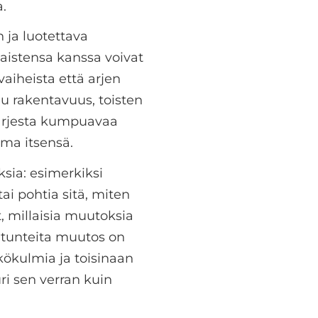
.
 ja luotettava
taistensa kanssa voivat
vaiheista että arjen
luu rakentavuus, toisten
 arjesta kumpuavaa
oma itsensä.
sia: esimerkiksi
tai pohtia sitä, miten
, millaisia muutoksia
 tunteita muutos on
ökulmia ja toisinaan
ri sen verran kuin