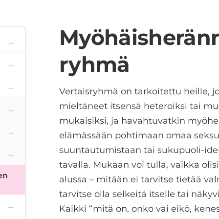
Myöhäisheränn
ryhmä
Vertaisryhmä on tarkoitettu heille, 
mieltäneet itsensä heteroiksi tai m
mukaisiksi, ja havahtuvatkin myöhe
elämässään pohtimaan omaa seksua
suuntautumistaan tai sukupuoli-iden
tavalla. Mukaan voi tulla, vaikka olis
en
alussa – mitään ei tarvitse tietää val
tarvitse olla selkeitä itselle tai näk
Kaikki “mitä on, onko vai eikö, kene