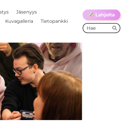
stys
Jäsenyys
Lahjoita
Kuvagalleria
Tietopankki
Ha
Hae