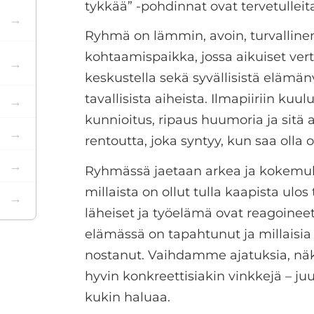
tykkää” -pohdinnat ovat tervetulleita
Ryhmä on lämmin, avoin, turvallinen
kohtaamispaikka, jossa aikuiset ver
keskustella sekä syvällisistä elämän
tavallisista aiheista. Ilmapiiriin kuu
kunnioitus, ripaus huumoria ja sitä
rentoutta, joka syntyy, kun saa olla 
Ryhmässä jaetaan arkea ja kokemuk
millaista on ollut tulla kaapista ulos 
läheiset ja työelämä ovat reagoineet
elämässä on tapahtunut ja millaisia
nostanut. Vaihdamme ajatuksia, näk
hyvin konkreettisiakin vinkkejä – juu
kukin haluaa.