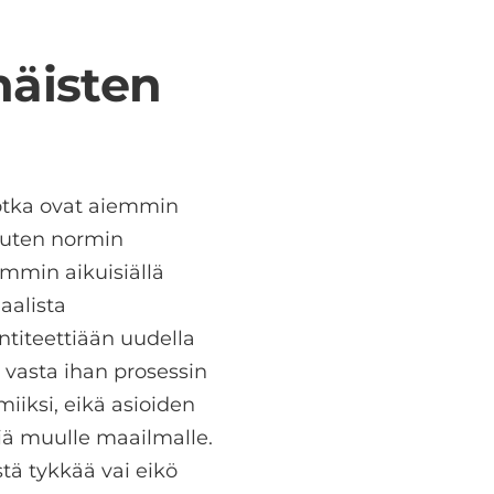
äisten
jotka ovat aiemmin
uuten normin
mmin aikuisiällä
alista
titeettiään uudella
i vasta ihan prosessin
miiksi, eikä asioiden
yviä muulle maailmalle.
stä tykkää vai eikö