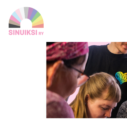
Siirry
sivun
Sinuiksi ry
sisältöön